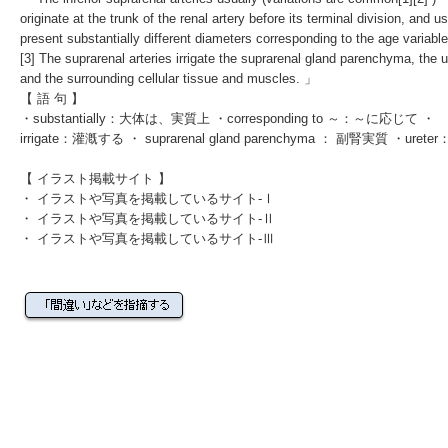
originate at the trunk of the renal artery before its terminal division, and us
present
substantially
different diameters
corresponding to
the age variable
[3]
The suprarenal arteries
irrigate
the
suprarenal gland
parenchyma
, the
u
and the surrounding cellular tissue and muscles. 」
【 語 句 】
・substantially：大体は、実質上 ・corresponding to ～：～に応じて ・
irrigate：灌漑する ・
suprarenal gland
parenchyma ： 副腎実質 ・
ureter
【 イラスト掲載サイト 】
・
イラストや写真を掲載しているサイト-Ⅰ
・
イラストや写真を掲載しているサイト-Ⅱ
・
イラストや写真を掲載しているサイト-Ⅲ