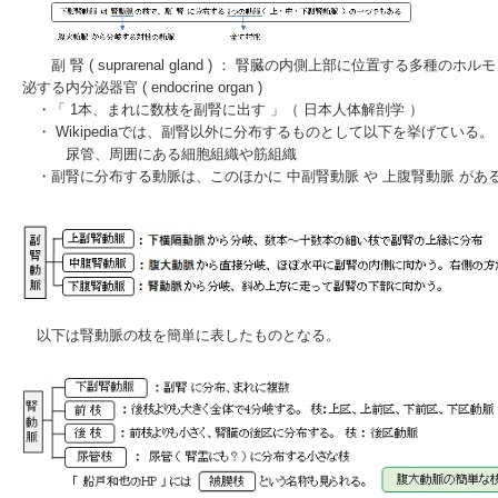
副 腎 ( suprarenal gland ) ： 腎臓の内側上部に位置する多種のホル
泌する内分泌器官 ( endocrine organ )
・「 1本、まれに数枝を副腎に出す 」（
日本人体解剖学
）
・ Wikipediaでは、副腎以外に分布するものとして以下を挙げている。
尿管、周囲にある細胞組織や筋組織
・副腎に分布する動脈は、このほかに 中副腎動脈 や 上腹腎動脈 があ
以下は腎動脈の枝を簡単に表したものとなる。