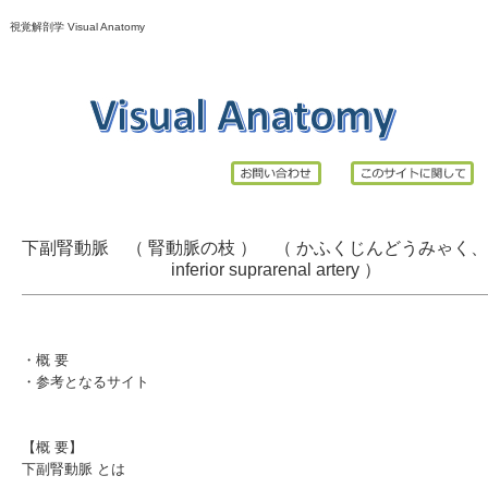
視覚解剖学 Visual Anatomy
下副腎動脈 （ 腎動脈の枝 ） （ かふくじんどうみゃく、 
inferior suprarenal artery
）
・
概 要
・
参考となるサイト
【概 要】
下副腎動脈 とは