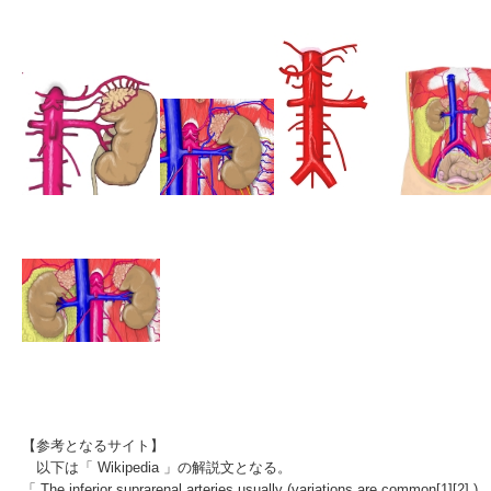
【参考となるサイト】
以下は「 Wikipedia
」の解説文となる。
「 The inferior suprarenal arteries usually (variations are common
[1]
[2]
)