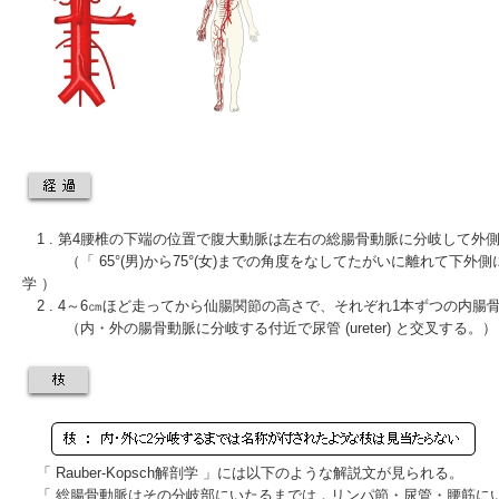
1 . 第4腰椎の下端の位置で
腹大動脈
は左右の総腸骨動脈に分岐して外
（「 65°(男)から75°(女)までの角度をなしてたがいに離れて下外側に向い 
学 ）
2 . 4～6㎝ほど走ってから
仙腸関節
の高さで、それぞれ1本ずつの
内腸
（内・外の腸骨動脈に分岐する付近で尿管 (ureter) と交叉する。）
「 Rauber-Kopsch解剖学 」には以下のような解説文が見られる。
「 総腸骨動脈はその分岐部にいたるまでは，リンパ節・尿管・腰筋に