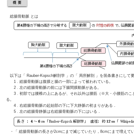
総腸骨動脈 とは
以下は「 Rauber-Kopsch解剖学 」の「 局所解剖 」を箇条書きにし
1 . 総腸骨動脈は腹膜と腸の一部によって被われている。
2 . 左の総腸骨動脈の前には
下腸間膜動脈
がある。
3 . 初部では
腰椎
の上にあるが、それ以外は腰筋（※
大
・
小腰筋
のこ
る。
4 . 右総腸骨動脈の起始部の下に
下大静脈
の初まりがある．
5 . 左の
総腸骨静脈
は右総腸骨動脈の下にはいる．
・「 総腸骨動脈の長さが2cmにまで滅じていたり，8cmにまで増えていたりす