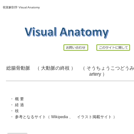
視覚解剖学 Visual Anatomy
総腸骨動脈 （ 大動脈の終枝 ） （ そうちょうこつどうみゃく、 英
artery
）
・
概 要
・
経 過
・
枝
・
参考となるサイト
（
Wikipedia
、
イラスト掲載サイト
）