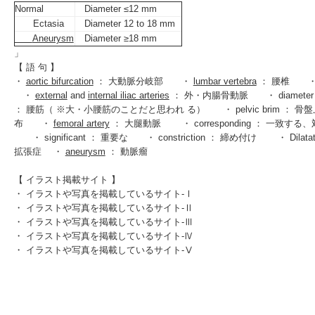
Normal
Diameter ≤12 mm
Ectasia
Diameter 12 to 18 mm
Aneurysm
Diameter ≥18 mm
」
【 語 句 】
・
aortic bifurcation
： 大動脈分岐部 ・
lumbar vertebra
： 腰椎 ・ sac
・
external
and
internal iliac arteries
： 外・内腸骨動脈 ・ diamet
： 腰筋（ ※大・小腰筋のことだと思われ る） ・ pelvic brim ： 骨盤上口 
布 ・
femoral artery
： 大腿動脈 ・ corresponding ： 一致
・ significant ： 重要な ・ constriction ： 締め付け ・ Dilata
拡張症 ・
aneurysm
： 動脈瘤
【 イラスト掲載サイト 】
・
イラストや写真を掲載しているサイト-Ⅰ
・
イラストや写真を掲載しているサイト-Ⅱ
・
イラストや写真を掲載しているサイト-Ⅲ
・
イラストや写真を掲載しているサイト-Ⅳ
・
イラストや写真を掲載しているサイト-Ⅴ