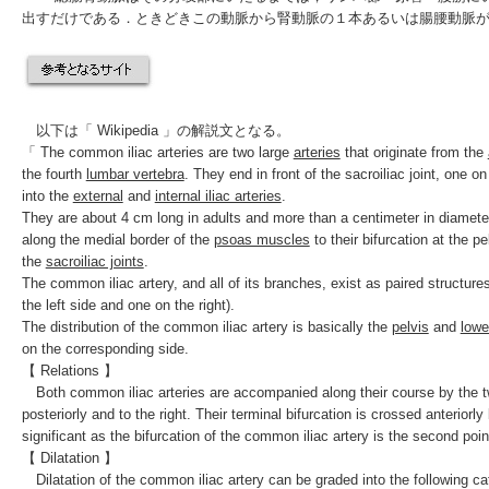
出すだけである．ときどきこの動脈から腎動脈の１本あるいは腸腰動脈
以下は「 Wikipedia
」の解説文となる。
「 The common iliac arteries are two large
arteries
that originate from the
the fourth
lumbar vertebra
. They end in front of the
sacroiliac joint
, one on
into the
external
and
internal iliac arteries
.
They are about 4 cm long in adults and more than a centimeter in
diamete
along the medial border of the
psoas muscles
to their bifurcation at the
pe
the
sacroiliac joints
.
The common iliac artery, and all of its branches, exist as paired structures
the left side and one on the right).
The
distribution
of the common iliac artery is basically the
pelvis
and
lowe
on the
corresponding
side.
【 Relations 】
Both common iliac arteries are accompanied along their course by the 
posteriorly and to the right. Their terminal bifurcation is crossed anteriorl
significant
as the bifurcation of the common iliac artery is the second poin
【 Dilatation 】
Dilatation
of the common iliac artery can be graded into the following ca