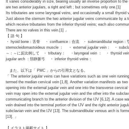
It varies considerably in size, bearing usually an
inverse proportion to
the 
are two anterior jugulars, a right and left ; but sometimes only one.
[1]
Its
tributaries
are some
laryngeal veins
, and occasionally a small
thyroid 
Just above the
sternum
the two anterior jugular veins communicate by a t
which receive tributaries from the
inferior thyroid veins
; each also communic
There are no valves in this vein.
[1]
」
【 語 句 】
・
hyoid bone
：舌骨 ・ confluence：合流 ・ submandibular regio
sternocleidomastoideus muscle
： ・
external jugular vein
： ・
subcl
～：～に反比例して ・ tributary： ・
laryngeal vein
： ・
thyroid vei
jugular arch
：頚静脈弓 ・
inferior thyroid veins
：
また、以下は「
PMC
」からの引用文となる。
「 The anterior jugular veins can have variations such as one vein running 
termed the median cervical vein [
1
,
8
]. Another variation manifests as two 
opening into the external jugular vein and one into the transverse cervical
vein may open into the external jugular vein and the other into the subclav
communicating branch to the anterior division of the IJV [
6
,
12
]. A case wa
vein drained into the terminal portion of the IJV and the right anterior jugu
subclavian vein and the IJV [
13
]. The submandibular venous arch is forme
[
13
]. 」
【 イラスト掲載サイト 】