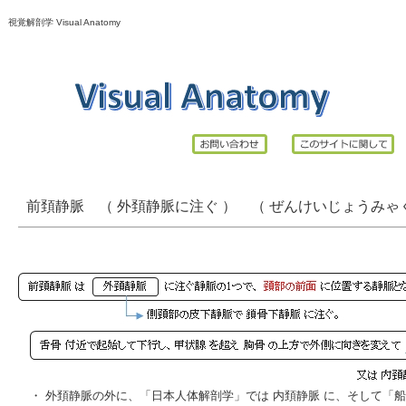
視覚解剖学 Visual Anatomy
前頚静脈 （ 外頚静脈に注ぐ ） （ ぜんけいじょうみゃく、 英 ： an
・
外頚静脈の外に、「日本人体解剖学」では 内頚静脈 に、そして「船