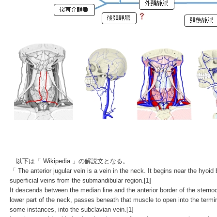
以下は「
Wikipedia
」の解説文となる。
「 The anterior jugular vein is a
vein
in the
neck
. It begins near the
hyoid 
superficial veins from the
submandibular
region.
[1]
It descends between the
median line
and the anterior border of the
sterno
lower part of the neck, passes beneath that muscle to open into the termi
some instances, into the
subclavian vein
.
[1]