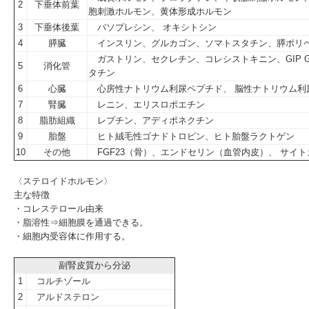
2
下垂体前葉
胞刺激ホルモン、黄体形成ホルモン
3
下垂体後葉
バソプレシン、 オキシトシン
4
膵臓
インスリン、グルカゴン、ソマトスタチン、膵ポリ
ガストリン、セクレチン、コレシストキニン、GIP GL
5
消化管
タチン
6
心臓
心房性ナトリウム利尿ペプチド、 脳性ナトリウム利
7
腎臓
レニン、エリスロポエチン
8
脂肪組織
レプチン、アディポネクチン
9
胎盤
ヒト絨毛性ゴナドトロピン、ヒト胎盤ラクトゲン
10
その他
FGF23（骨）、エンドセリン（血管内皮）、 サイ
〈ステロイドホルモン〉
主な特徴
・コレステロール由来
・脂溶性⇒細胞膜を通過できる。
・細胞内受容体に作用する。
副腎皮質から分泌
1
コルチゾール
2
アルドステロン