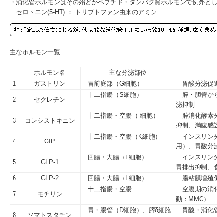
・消化管ホルモンはその殆どがペプチド・タンパク質ホルモンで例外と
セロトニン
(5-HT) ： トリプトファン由来のアミン
主なホルモン一覧
ホルモン名
主な分泌部位
1
ガストリン
胃前庭部（G細胞）
胃酸分泌促進
十二指腸（S細胞）
膵・胆管から
2
セクレチン
泌抑制
十二指腸・空腸（I細胞）
膵消化酵素分
3
コレシストキニン
抑制、満腹感
十二指腸・空腸（K細胞）
インスリン分
4
GIP
用）、胃酸分
回腸・大腸（L細胞）
インスリン分
5
GLP-1
胃排出抑制、
6
GLP-2
回腸・大腸（L細胞）
腸粘膜増殖促
十二指腸・空腸
空腹期の消化
7
モチリン
動：MMC）
胃・腸管（D細胞）、膵δ細胞
胃酸・消化管
8
ソマトスタチン