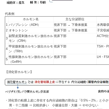
代表例
ホルモン名
主な分泌部位
1
バソプレシン（ADH）
視床下部 → 下垂体後葉
水再吸
2
オキシトシン
視床下部 → 下垂体後葉
子宮収
副腎皮質刺激ホルモン放出ホル
視床下部
ACTH
3
モン（CRH）
甲状腺刺激ホルモン放出ホルモ
視床下部
TSH・
4
ン（TRH）
性腺刺激ホルモン放出ホルモン
視床下部
LH・F
5
（GnRH）
【消化管ホルモン】
・消化管の粘膜上皮に存在する内分泌細胞の割合は「0.5%～2%」と小
胃・十二指腸 ⇒ 比較的多い 小腸遠位部・大腸 ⇒ やや少ない