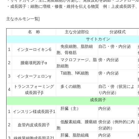
・
サイトカイン
：主に免疫細胞が分泌し、免疫反応を調節・コントロー
・
成長因子
：細胞に増殖・修復・維持を伝える物質 例：上皮成長因子
主なホルモン一覧]
名 称
主な分泌部位
分泌様式
サイトカイン
免疫細胞、脂肪細
自己・傍・内分泌
1
インターロイキン6
胞、骨格筋
マクロファージ、脂
傍・内分泌
2
腫瘍壊死因子α
肪細胞
T細胞、NK細胞
傍・内分泌
3
インターフェロンγ
トランスフォーミング
多くの細胞
自己・傍（状況によ
4
成長因子β
り内分泌）
成長因子
肝臓（主）
内分泌
1
インスリン様成長因子1
低酸素組織、腫瘍細
傍分泌（例外的に内
2
血管内皮成長因子
胞
分泌的）
肝臓、脂肪組織
内分泌
3
線維芽細胞成長因子21