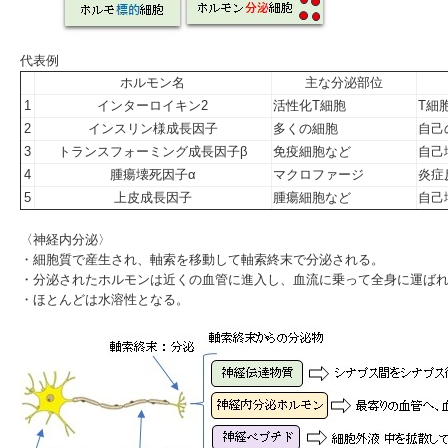
代表例
ホルモン名
主な分泌部位
1
インターロイキン2
活性化T細胞
T細
2
インスリン様成長因子
多くの細胞
自己
3
トランスフォーミング成長因子β
免疫細胞など
自己
4
腫瘍壊死因子α
マクロファージ
炎症
5
上皮成長因子
腫瘍細胞など
自己
〈神経内分泌〉
・細胞質で産生され、軸索を移動して軸索終末で分泌される。
・分泌されたホルモンは近くの血管に進入し、血流に乗って全身に運ば
・ほとんどは水溶性となる。