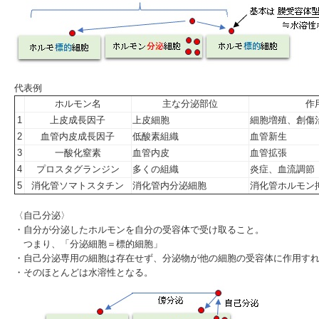
代表例
ホルモン名
主な分泌部位
作
1
上皮成長因子
上皮細胞
細胞増殖、創傷
2
血管内皮成長因子
低酸素組織
血管新生
3
一酸化窒素
血管内皮
血管拡張
4
プロスタグランジン
多くの組織
炎症、血流調節
5
消化管ソマトスタチン
消化管内分泌細胞
消化管ホルモン
〈自己分泌〉
・自分が分泌したホルモンを自分の受容体で受け取ること。
つまり、「分泌細胞＝標的細胞」
・自己分泌専用の細胞は存在せず、分泌物が他の細胞の受容体に作用す
・そのほとんどは水溶性となる。