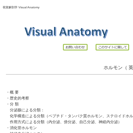
視覚解剖学 Visual Anatomy
ホルモン（ 英：
・
概 要
・
歴史的考察
・
分 類
分泌腺による分類
：
化学構造による分類
（
ペプチド・タンパク質ホルモン
、
ステロイドホ
作用方式による分類
（
内分泌
、
傍分泌
、
自己分泌
、
神経内分泌
）
・
消化管ホルモン