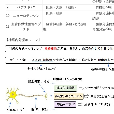
の抑制（全体
9
ペプチドYY
回腸・大腸（L細胞）
胃排出抑制、
回腸・結腸
胃酸分泌抑制
10
ニューロテンシン
調節
血管作動性腸管ペプ
腸管神経叢（神経内分泌細
腸液分泌促進
11
チド
胞）
胃酸分泌抑制
【神経内分泌ホルモン】