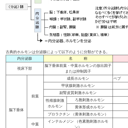
古典的ホルモンは分泌腺によって以下のように分類ができる。
内分泌腺
名 称
脳下垂体前葉・中葉ホルモンの放出因子
視床下部
または抑制因子
成長ホルモン
ペプ
甲状腺刺激ホルモン
副腎皮質刺激ホルモン
前葉
ろ胞刺激ホルモン
性殖腺刺激
ホルモン
黄体形成ホルモン
脳下垂体
プロラクチン （黄体刺激ホルモン）
インテルメジン （色素胞刺激ホルモ
中葉
ン）