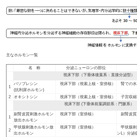
主なホルモン一覧
名 称
分泌ニューロンの部位
視床下部（下垂体後葉系：直接分泌型）
バソプレシン
視床下部（視索上核・室傍核）
腎での水
1
(抗利尿ホルモン)
2
オキシトシン
視床下部（視索上核・室傍核）
子宮収縮
視床下部 (下垂体前葉調節系：門脈系）
副腎皮質刺激ホルモン
視床下部（室傍核）
副腎皮質
1
放出ホルモン
甲状腺刺激ホルモン放
視床下部（室傍核）
甲状腺刺
2
出ホルモン
ンL）分泌