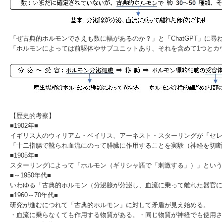
「ぜ古典的ホルモンでさえも数に幅があるのか？」と「ChatGPT」に尋
「ホルモンによっては前駆体やサブユニットあり、それを含めて1つとカ
【歴史的考察】
■1902年■
イギリス人のウィリアム・ベイリス、アーネスト・スターリングが「
セ
「十二指腸で靴られ血流にのって膵臓に作用することを実験（神経を切
■1905年■
スターリングによって「
ホルモン
（ギリシャ語で「刺激する」）」とい
■～1950年代■
いわゆる「
古典的ホルモン
（分泌腺が分泌し、血流に乗って離れた器官
■1960～70年代■
研究が進むにつれて「古典的ホルモン」に対して矛盾が見え始める。
・血流に乗らなくても作用する物質がある。・同じ物質が神経でも使用