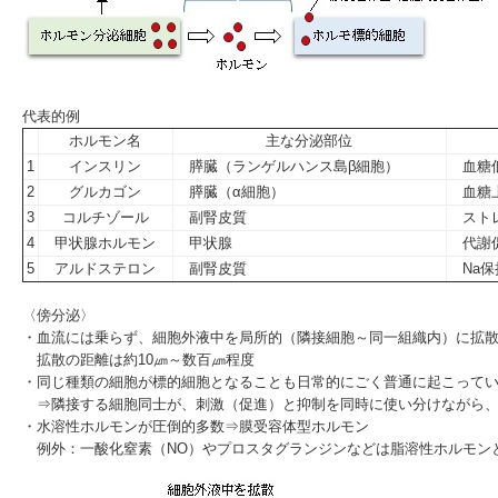
代表的例
ホルモン名
主な分泌部位
1
インスリン
膵臓（ランゲルハンス島β細胞）
血糖低
2
グルカゴン
膵臓（α細胞）
血糖
3
コルチゾール
副腎皮質
ストレ
4
甲状腺ホルモン
甲状腺
代謝促
5
アルドステロン
副腎皮質
Na保
〈傍分泌〉
・血流には乗らず、細胞外液中を局所的（隣接細胞～同一組織内）に拡
拡散の距離は約10㎛～数百㎛程度
・同じ種類の細胞が標的細胞となることも日常的にごく普通に起こって
⇒隣接する細胞同士が、刺激（促進）と抑制を同時に使い分けながら、
・水溶性ホルモンが圧倒的多数⇒膜受容体型ホルモン
例外：一酸化窒素（NO）やプロスタグランジンなどは脂溶性ホルモン