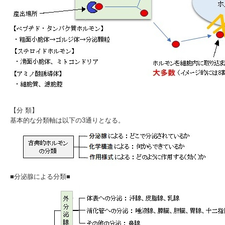
【分 類】
基本的な分類軸は以下の3通りとなる。
■分泌腺による分類■