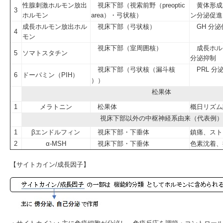
性腺刺激ホルモン放出
視床下部（視索前野（preoptic
黄体形成
3
ホルモン
area）・弓状核）
ン分泌促進
成長ホルモン放出ホル
視床下部（弓状核）
GH 分泌
4
モン
視床下部（室周囲核）
成長ホル
5
ソマトスタチン
分泌抑制
視床下部（弓状核（漏斗核
PRL 分
6
ドーパミン（PIH）
））
松果体
1
メラトニン
松果体
概日リズム
視床下部以外の中枢神経系由来（代表例）
1
βエンドルフィン
視床下部・下垂体
鎮痛、スト
2
α-MSH
視床下部・下垂体
色素沈着、
【サイトカイン/成長因子】