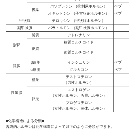
バソプレシン （抗利尿ホルモン）
ペプ
後葉
オキシトシン （子宮収縮ホルモン）
ペプ
甲状腺
チロキシン （甲状腺ホルモン）
副甲状腺
パラトルモン （副甲状腺ホルモン）
髄質
アドレナリン
糖質コルチコイド
副腎
皮質
鉱質コルチコイド
β細胞
インシュリン
ペプ
膵臓
α細胞
グルカゴン
ペプ
テストステロン
精巣
（男性ホルモン）
エストロゲン
性殖腺
（女性ホルモン、ろ胞ホルモン）
卵巣
プロゲステロン
（女性ホルモン、黄体ホルモン）
■化学構造による分類■
古典的ホルモンは化学構造によって以下のように分類ができる。