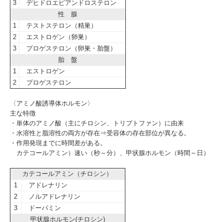
3
デヒドロエピアンドロステロン
性 腺
1
テストステロン（精巣）
2
エストロゲン（卵巣）
3
プロゲステロン（卵巣・胎盤）
胎 盤
1
エストロゲン
2
プロゲステロン
〈アミノ酸誘導体ホルモン〉
主な特徴
・単体のアミノ酸（主にチロシン、トリプトファン）に由来
・水溶性と脂溶性の両方が存在⇒受容体の存在部位が異なる。
・作用発現までに時間差がある。
カテコールアミン）速い（秒～分）、甲状腺ホルモン（時間～日）
カテコールアミン（チロシン）
1
アドレナリン
2
ノルアドレナリン
3
ドーパミン
甲状腺ホルモン(チロシン)