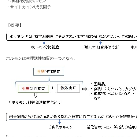
・
神経内分泌ホルモン
・
サイトカイン/成長因子
【概 要】
ホルモンは
生理活性物質
の一つとなる。