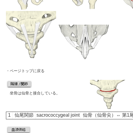
・
ページトップに戻る
坐骨は仙骨と接合している。
1
仙尾関節
sacrococcygeal joint
仙骨
（
仙骨尖
）⇔ 第1