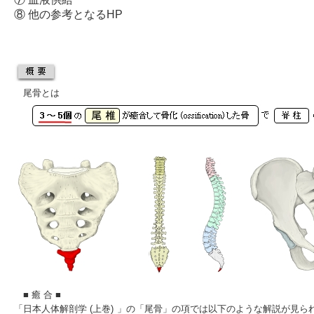
⑧ 他の参考となるHP
尾骨とは
■ 癒 合 ■
「
日本人体解剖学 (上巻)
」の「尾骨」の項では以下のような解説が見ら