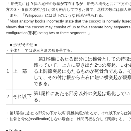
「 胎児期には９個の尾椎の原基が存在するが、胎児の成長と共に下方の
方の３～５個の尾椎だけが残り融合してできた骨で、尾椎の数には個人
また、「
Wikipedia
」には以下のような解説が見られる。
「Most anatomy books incorrectly state that the coccyx is normally fused i
shown that the coccyx may consist of up to five separate bony segmen
configuration(形状) being two or three segments.」
■ 形状/その他 ■
・全体としては
逆三角形
の形を呈する。
第1尾椎にあたる部分には椎骨としての特徴
残っていて、上方に突き出た2つの突起、いわ
1
上 部
る上関節突起にあたるものが
尾骨角
である。
して、その付け根から左右に短い
横突起
が観
できる。
第1尾椎にあたる部分以外の突起は退化してい
それ以下
2
る。
・第1尾椎にあたる部分の下から第1尾椎神経が出るが、それ以下からは
・仙骨と骨化(ossification)しない場合は、
椎間円板
を介して関節する。（
■ 区 分 ■