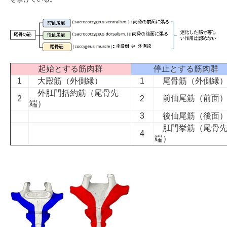
起始とする筋肉群
停止とする筋肉群
1
大殿筋
（外側縁）
1
尾骨筋
（外側縁
外肛門括約筋
（尾骨先
前仙尾筋
（前面
2
2
端）
3
後仙尾筋
（後面
肛門挙筋
（尾骨
4
端）