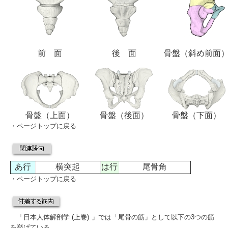
前 面
後 面
骨盤（斜め前面
骨盤（上面）
骨盤（後面）
骨盤（下面）
・
ページトップに戻る
あ行
横突起
は行
尾骨角
・
ページトップに戻る
「
日本人体解剖学 (上巻)
」では「尾骨の筋」として以下の3つの筋
を挙げている。