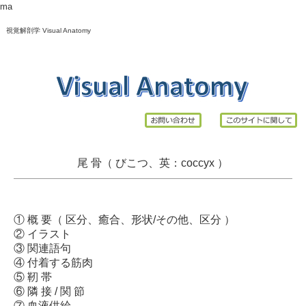
ma
視覚解剖学 Visual Anatomy
尾 骨（ びこつ、英：
coccyx
）
①
概 要
（
区分
、
癒合
、
形状/その他
、
区分
）
②
イラスト
③
関連語句
④
付着する筋肉
⑤
靭 帯
⑥
隣 接 / 関 節
⑦
血液供給