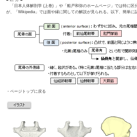
「
日本人体解剖学 (上巻)
」や「
船戸和弥のホームページ
」では特に区
が、
「Wikipedia」では面や縁
に関しての解説が見られる。以下、簡単に
・
ページトップに戻る