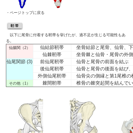
・
ページトップに戻る
以下に尾骨に付着する靭帯を挙げたが、過不足が生じる可能性もあ
る。
仙結節靭帯
坐骨結節と尾骨、仙骨、下
仙腸関（2）
仙棘靭帯
坐骨棘と仙骨・尾骨の外側
仙尾関節 (3)
前仙尾靭帯
仙骨と尾骨の前面を結ぶ
後仙尾靭帯
仙骨と尾骨の後面を結び、
外側仙尾靭帯
仙骨尖の側縁と第1尾椎の
棘間靭帯
椎骨の棘突起間を結んでい
その他（1）