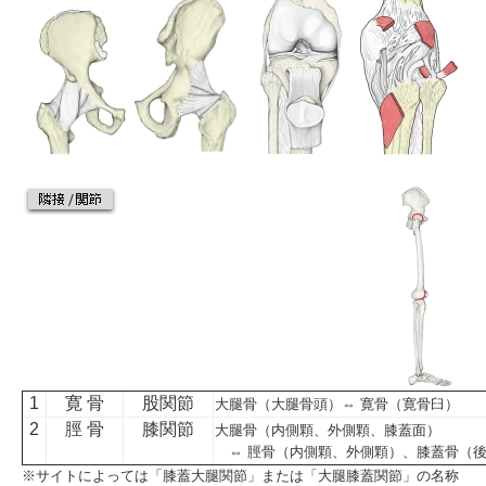
1
寛 骨
股関節
大腿骨（
大腿骨頭
）⇔ 寛骨（寛骨臼）
2
脛 骨
膝関節
大腿骨（
内側顆
、
外側顆
、膝蓋面）
⇔ 脛骨（内側顆、
外側顆
）、膝蓋骨（
※サイトによっては「
膝蓋大腿関節
」または「
大腿膝蓋関節
」の名称