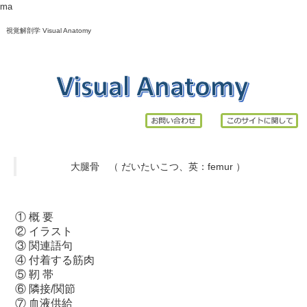
ma
視覚解剖学 Visual Anatomy
大腿骨 （ だいたいこつ、英：
femur
）
①
概 要
②
イラスト
③
関連語句
④
付着する筋肉
⑤
靭 帯
⑥
隣接/関節
⑦
血液供給