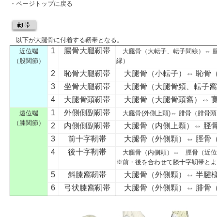
・
ページトップに戻る
以下が大腿骨に付着する靭帯となる。
1
腸骨大腿靭帯
近位端
大腿骨（
大転子
、
転子間線
）⇔ 
（
股関節
）
縁）
2
恥骨大腿靭帯
大腿骨（
小転子
）⇔ 恥骨
3
坐骨大腿靭帯
大腿骨（
大腿骨頚
、
転子窩
4
大腿骨頭靭帯
大腿骨（
大腿骨頭窩
）⇔ 
1
外側側副靭帯
遠位端
大腿骨
(
外側上顆
)⇔
腓骨
（
腓骨頭
（膝関節）
2
内側側副靭帯
大腿骨
（
内側上顆
）⇔
脛
3
前十字靭帯
大腿骨
（
外側顆
）⇔
脛骨
4
後十字靭帯
大腿骨
（
内側顆
）⇔
脛骨
（
近位
※前・後を合わせて
膝十字靭帯
とよ
5
斜膝窩靭帯
大腿骨（
外側顆
）⇔
半腱
6
弓状膝窩靭帯
大腿骨（
外側顆
）⇔
腓骨