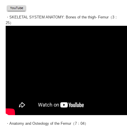
・SKELETAL SYSTEM ANATOMY: Bones of the thigh- Femur（3：
25）
・Anatomy and Osteology of the Femur（7：04）