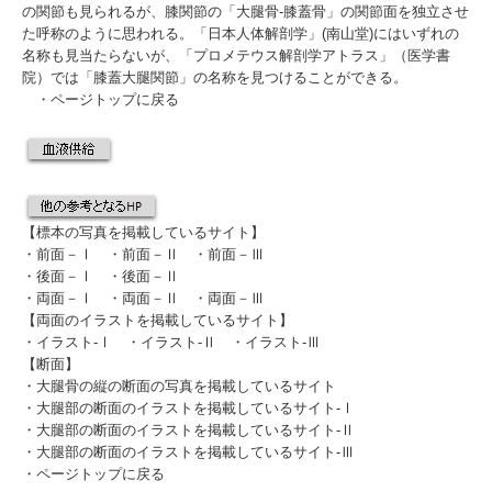
の関節も見られるが、膝関節の「大腿骨-膝蓋骨」の関節面を独立させ
た呼称のように思われる。「日本人体解剖学」(南山堂)にはいずれの
名称も見当たらないが、「プロメテウス解剖学アトラス」（医学書
院）では「
膝蓋大腿関節
」の名称を見つけることができる。
・
ページトップに戻る
【標本の写真を掲載しているサイト】
・
前面－Ⅰ
・
前面－Ⅱ
・
前面－Ⅲ
・
後面－Ⅰ
・
後面－Ⅱ
・
両面－Ⅰ
・
両面－Ⅱ
・
両面－Ⅲ
【両面のイラストを掲載しているサイト】
・
イラスト-Ⅰ
・
イラスト-Ⅱ
・
イラスト-Ⅲ
【断面】
・
大腿骨の縦の断面の写真を掲載しているサイト
・
大腿部の断面のイラストを掲載しているサイト-Ⅰ
・
大腿部の断面のイラストを掲載しているサイト-Ⅱ
・
大腿部の断面のイラストを掲載しているサイト-Ⅲ
・
ページトップに戻る