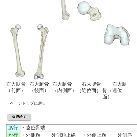
右大腿骨
右大腿骨
右大腿骨
右大腿骨
右大腿
（前面）
（後面）
（内側面）
（近位面）
骨（遠位
面）
・
ページトップに戻る
あ行
・
遠位骨端
か行
・
外側顆
・
外側顆上線
・
外側上顆
・
外側唇