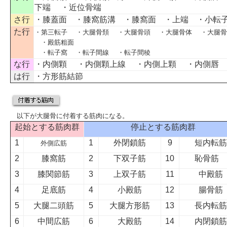
下端
・
近位骨端
さ行
・
膝蓋面
・
膝窩筋溝
・
膝窩面
・
上端
・
小転
た行
・
第三転子
・
大腿骨頚
・
大腿骨頭
・
大腿骨体
・
大腿
・
殿筋粗面
・
転子窩
・
転子間線
・
転子間稜
な行
・
内側顆
・
内側顆上線
・
内側上顆
・
内側唇
は行
・
方形筋結節
以下が大腿骨に付着する筋肉になる。
起始とする筋肉群
停止とする筋肉群
1
1
外閉鎖筋
9
短内転筋
外側広筋
2
膝窩筋
2
下双子筋
10
恥骨筋
3
膝関節筋
3
上双子筋
11
中殿筋
4
足底筋
4
小殿筋
12
腸骨筋
5
大腿二頭筋
5
大腿方形筋
13
長内転筋
6
中間広筋
6
大殿筋
14
内閉鎖筋