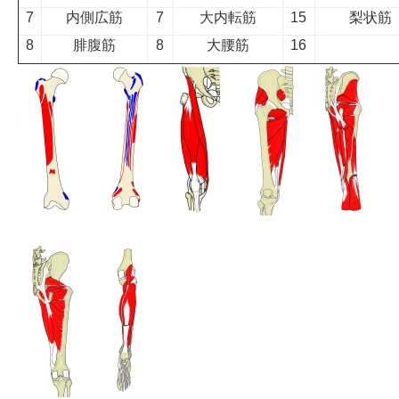
7
内側広筋
7
大内転筋
15
梨状筋
8
腓腹筋
8
大腰筋
16