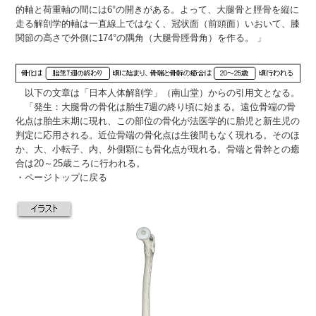
的軸と荷重軸の間には6°の開きがある。よって、大腿骨と脛骨を縦に
走る解剖学的軸は一直線上ではなく、冠状面（前頭面）いおいて、膝
関節の高さで外側に174°の隅角（大腿骨脛骨角）を作る。 」
以下の文章は「日本人体解剖学」（南山堂）からの引用文となる。
「発生：大腿骨の骨化は胎生7週の終り頃に始まる。遠位骨端の骨
化点は胎生末期に現れ、この部位の骨化が法医学的に胎児と新生児の
判定に応用される。近位骨端の骨化点は生後間もなく現れる。そのほ
か、大、小転子、内、外側顆にも骨化点が現れる。骨端と骨幹との癒
合は20～25歳ころに行われる。
・
ページトップに戻る