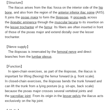
【Structure】
The iliacus arises from the
iliac fossa
on the interior side of the
hip
bone
, and also from the region of the
anterior inferior iliac spine
(AIIS).
It joins the
psoas major
to form the
Iliopsoas
. It
proceeds
across
the
iliopubic eminence
through the
muscular lacuna
to its insertion on
the
lesser trochanter
of the
femur
. Its fibers are often inserted in front
of those of the psoas major and extend distally over the lesser
trochanter.
【Nerve supply】
The iliopsoas is innervated by the
femoral nerve
and direct
branches from the
lumbar plexus
.
【Function】
In
open-chain exercises
, as part of the
iliopsoas
, the iliacus is
important for lifting (flexing) the femur forward (e.g.
front scale
).
In
closed-chain exercises
, the iliopsoas bends the trunk forward and
can lift the trunk from a lying posture (e.g.
sit-ups
,
back scale
)
because the psoas major crosses several vertebral joints and
the
sacroiliac joint
. From its origin in the
lesser pelvis
the iliacus acts
exclusively on the hip joint.