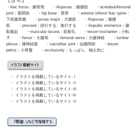
【 語 句 】
・
iliac fossa
：腸骨窩 ・
iliopsoas
：腸腰筋 ・
acetabulofemoral
joint
：股関節 ・
hip bone
：寛骨 ・
anterior inferior iliac spine
：
下前腸骨棘 ・
psoas major
：大腰筋 ・
Iliopsoas
：腸腰
筋 ・proceed：続行する、進行する ・
iliopubic eminence
：腸
恥隆起 ・
muscular lacuna
：筋裂孔 ・
lesser trochanter
：小転
子 ・
femur
：大腿骨 ・
femoral nerve
：大腿神経 ・
lumbar
plexus
：腰神経叢 ・
sacroiliac joint
：仙腸関節 ・lesser
pelvis：小骨盤 ・exclusively：もっぱら、独占的に
・
イラストを掲載しているサイト-Ⅰ
・
イラストを掲載しているサイト-Ⅱ
・
イラストを掲載しているサイト-Ⅲ
・
イラストを掲載しているサイト-Ⅳ
・
イラストを掲載しているサイト-Ⅴ