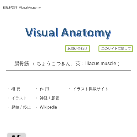
視覚解剖学 Visual Anatomy
腸骨筋 （ ちょうこつきん、英：
iliacus
muscle ）
・
概 要
・
作 用
・
イラスト掲載サイ
ト
・
イラスト
・
神経 / 脈管
・
起始 / 停止
・
Wikipedia