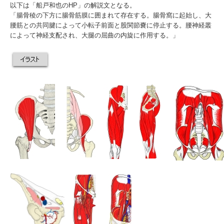
以下は「
船戸和也のHP
」の解説文となる。
「腸骨稜の下方に腸骨筋膜に囲まれて存在する。腸骨窩に起始し、大
腰筋との共同腱によって小転子前面と股関節嚢に停止する。腰神経叢
によって神経支配され、大腿の屈曲の内旋に作用する。」