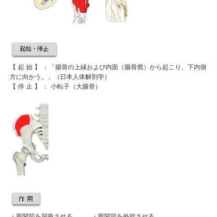
【 起 始 】 ：「
腸
骨の上縁および内面（
腸骨窩
）から起こり、下内側
方に向かう。」（日本人体解剖学）
【 停 止 】 ：
小転子
（
大腿骨
）
・股関節を屈曲
させる。 ・
股関節を外旋
させる。