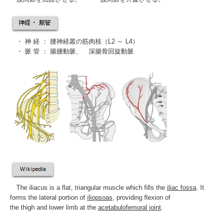
・ 神 経 ：
腰神経叢
の筋肉枝（L2 ～ L4）
・ 脈 管 ：
腸腰動脈
、
深腸骨回旋動脈
The
iliacus
is a flat, triangular muscle which fills the
iliac fossa
. It
forms the
lateral
portion of
iliopsoas
, providing
flexion
of
the
thigh
and
lower limb
at the
acetabulofemoral joint
.