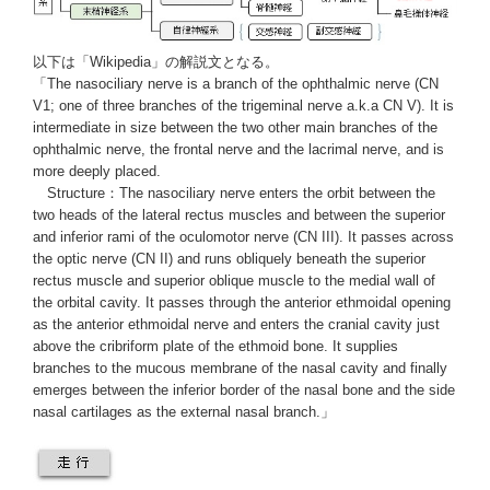
以下は「
Wikipedia
」の解説文となる。
「The
nasociliary nerve
is a branch of the
ophthalmic nerve
(CN
V1; one of three branches of the trigeminal nerve a.k.a CN V). It is
intermediate in size between the two other main branches of the
ophthalmic nerve, the
frontal nerve
and the
lacrimal nerve
, and is
more deeply placed.
Structure：The
nasociliary nerve
enters the orbit between the
two heads of the
lateral rectus muscles
and between the superior
and inferior rami of the
oculomotor nerve
(
CN
III). It passes across
the
optic nerve
(CN II) and runs obliquely beneath the
superior
rectus muscle
and
superior oblique muscle
to the medial wall of
the
orbital cavity
. It passes through the anterior ethmoidal opening
as the anterior ethmoidal nerve and enters the cranial cavity just
above the cribriform plate of the ethmoid bone. It supplies
branches to the mucous membrane of the nasal cavity and finally
emerges between the inferior border of the nasal bone and the side
nasal cartilages as the external nasal branch.」