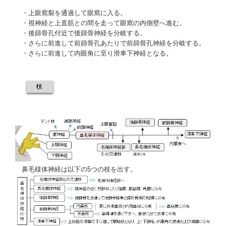
・上眼窩裂を通過して
眼窩
に入る。
・視神経と
上直筋
との間を走って
眼窩
の内側壁へ進む。
・
後篩骨孔
付近で
後篩骨神経
を分岐する。
・さらに前進して
前篩骨孔
あたりで
前篩骨孔神経
を分岐する。
・さらに前進して内眼角に至り
滑車下神経
となる。
鼻毛様体神経は以下の5つの枝を出す。