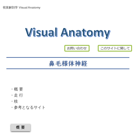
視覚解剖学 Visual Anatomy
・
概 要
・
走 行
・
枝
・
参考となるサイト