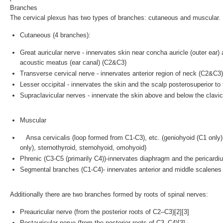
Branches
The cervical plexus has two types of branches:
cutaneous
and muscular.
Cutaneous (4 branches):
Great auricular nerve
- innervates skin near concha auricle (
outer ear
)
acoustic meatus
(
ear canal
) (C2&C3)
Transverse cervical nerve
- innervates anterior region of neck (C2&C3)
Lesser occipital
- innervates the skin and the scalp posterosuperior to 
Supraclavicular nerves
- innervate the skin above and below the clavi
Muscular
Ansa cervicalis
(loop formed from C1-C3), etc. (
geniohyoid
(C1 only
only),
sternothyroid
,
sternohyoid
,
omohyoid
)
Phrenic
(C3-C5 (primarily C4))-innervates diaphragm and the pericardi
Segmental branches (C1-C4)- innervates anterior and middle
scalenes
Additionally there are two branches formed by roots of spinal nerves:
Preauricular nerve
(from the posterior roots of C2–C3)
[2]
[3]
Postauricular nerve
(from the posterior roots of C3–C4)
[3]
」