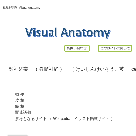
視覚解剖学 Visual Anatomy
頚神経叢 （ 脊髄神経 ） （ けいしんけいそう、英 ：
ce
・
概 要
・
皮 枝
・
筋 枝
・
関連語句
・
参考となるサイト
（
Wikipedia
、
イラスト掲載サイト
）