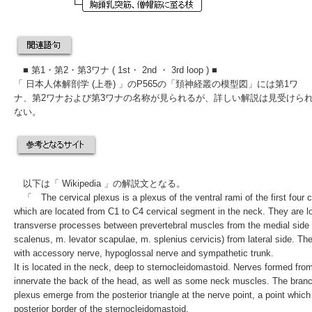
■ 第1・第2・第3ワナ ( 1st・ 2nd ・ 3rd loop ) ■
「
日本人体解剖学 (上巻)
」のP565の「頚神経叢の模型図」には第1ワ
ナ、第2ワナおよび第3ワナの名称が見られるが、詳しい解説は見受けら
ない。
以下は「
Wikipedia
」の解説文となる。
「 The
cervical plexus
is a
plexus
of the
ventral rami
of the first four
c
which are located from C1 to C4 cervical segment in the
neck
. They are lo
transverse processes between prevertebral muscles from the medial side 
scalenus
, m.
levator scapulae
, m.
splenius cervicis
) from lateral side. T
with
accessory nerve
,
hypoglossal nerve
and
sympathetic trunk
.
It is located in the
neck
, deep to
sternocleidomastoid
. Nerves formed from
innervate the back of the
head
, as well as some neck muscles. The branch
plexus emerge from the
posterior triangle
at the
nerve point
, a point whic
posterior border of the sternocleidomastoid.