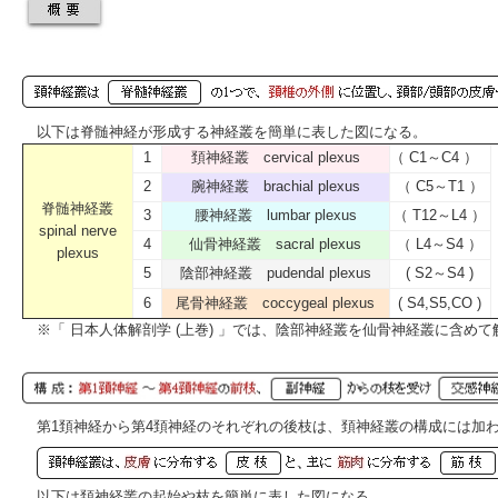
以下は脊髄神経が形成する神経叢を簡単に表した図になる。
1
頚神経叢
cervical plexus
（ C1～C4 ）
2
腕神経叢
brachial plexus
（ C5～T1 ）
脊髄神経叢
3
腰神経
叢
lumbar plexus
（ T12～L4 ）
spinal nerve
4
仙骨神経叢
sacral plexus
（ L4～S4 ）
plexus
5
陰部神経叢
pudendal plexus
( S2～S4 )
6
尾骨神経叢
coccygeal plexus
( S4,S5,CO )
※「
日本人体解剖学 (上巻)
」では、陰部神経叢を仙骨神経叢に含めて
第1頚神経から第4頚神経のそれぞれの後枝は、頚神経叢の構成には加
以下は頚神経叢の起始や枝を簡単に表した図になる。